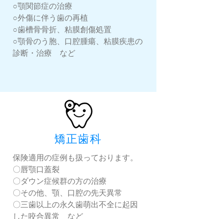
○顎関節症の治療
○外傷に伴う歯の再植
○歯槽骨骨折、粘膜創傷処置
○顎骨のう胞、口腔腫瘍、粘膜疾患の
診断・治療 など
矯正歯科
保険適用の症例も扱っております。
〇唇顎口蓋裂
〇ダウン症候群の方の治療
〇その他、顎、口腔の先天異常
〇三歯以上の永久歯萌出不全に起因
した咬合異常 など